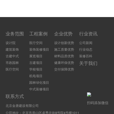
业务范围
工程案例
企业优势
行业资讯
设计院
医疗空间
设计创新优势
公司新闻
建筑装饰
装饰装修项目
施工质量优势
行业动态
古建中式
展览项目
材料品质优势
装修百科
关于我们
市政园林
古建项目
健康环保优势
医疗空间
学校项目
交付保障优势
机电项目
园林绿化项目
中式装修项目
联系方式
扫码添加微信
北京金唐建设有限公司
公司地址：北京市房山区卓秀北街8号院4号楼1011